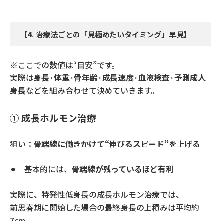
【
4.
治療法ごとの「見極めたいタイミング」早見】
※
ここでの数値は
“
目安
”
です。
実際は
身長·体重·骨年齢·成長速度·血液検査·予測成人
身長
などを組み合わせて決めていきます。
① 成長ホルモン治療
狙い：
骨端線に働きかけて
“
伸びるスピード
”
を上げる
⚫︎ 基本的には、
骨端線が残っているほど有利
実際に、特発性低身長の成長ホルモン治療では、
前思春期に開始した場合の最終身長の上積みは平均約
7cm
、