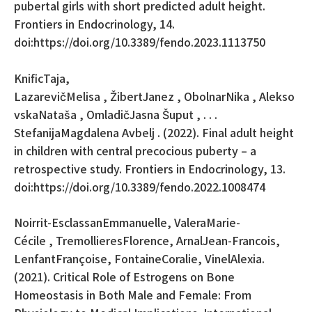
pubertal girls with short predicted adult height.
Frontiers in Endocrinology, 14.
doi:
https://doi.org/10.3389/fendo.2023.1113750
KnificTaja,
LazarevičMelisa , ŽibertJanez , ObolnarNika , Alekso
vskaNataša , OmladičJasna Šuput , . . .
StefanijaMagdalena Avbelj . (2022). Final adult height
in children with central precocious puberty – a
retrospective study. Frontiers in Endocrinology, 13.
doi:https://doi.org/10.3389/fendo.2022.1008474
Noirrit-EsclassanEmmanuelle, ValeraMarie-
Cécile , TremollieresFlorence, ArnalJean-Francois,
LenfantFrançoise, FontaineCoralie, VinelAlexia.
(2021). Critical Role of Estrogens on Bone
Homeostasis in Both Male and Female: From