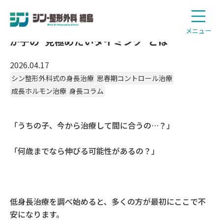
【低身長治療は“何歳まで”が勝負？】 ──我
メニュー
が子の“見極めたいタイミング”とは
2026.04.17
シン整形外科式の身長治療
思春期コントロール治療
成長ホルモン治療
身長コラム
「うちの子、今から治療して間に合うの
…
？」
「何歳までなら伸びる可能性があるの？」
低身長治療を調べ始めると、多くの方が最初にここで不
安になります。