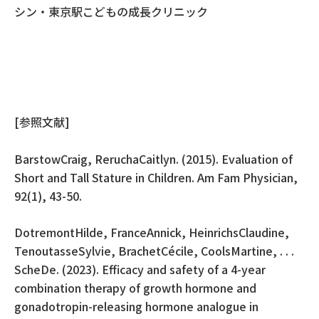
シン・東京駅こどもの成長クリニック
[参照文献]
BarstowCraig, ReruchaCaitlyn. (2015). Evaluation of
Short and Tall Stature in Children. Am Fam Physician,
92(1), 43-50.
DotremontHilde, FranceAnnick, HeinrichsClaudine,
TenoutasseSylvie, BrachetCécile, CoolsMartine, . . .
ScheDe. (2023). Efficacy and safety of a 4-year
combination therapy of growth hormone and
gonadotropin-releasing hormone analogue in