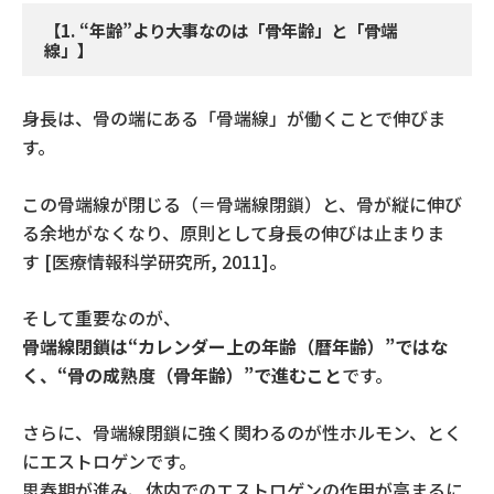
【
1. “
年齢
”
より大事なのは「骨年齢」と「骨端
線」】
身長は、骨の端にある「骨端線」が働くことで伸びま
す。
この骨端線が閉じる（＝骨端線閉鎖）と、骨が縦に伸び
る余地がなくなり、原則として身長の伸びは止まりま
す
[
医療情報科学研究所
, 2011]
。
そして重要なのが、
骨端線閉鎖は
“カレンダー上の年齢（暦年齢）”ではな
く、“骨の成熟度（骨年齢）”
で進むこと
です。
さらに、骨端線閉鎖に強く関わるのが性ホルモン、とく
にエストロゲンです。
思春期が進み、体内でのエストロゲンの作用が高まるに