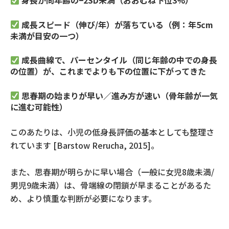
身長が同年齢の−2SD未満（おおむね下位3%）
成長スピード（伸び/年）が落ちている（例：年5cm
未満が目安の一つ）
成長曲線で、パーセンタイル（同じ年齢の中での身長
の位置）が、これまでよりも下の位置に下がってきた
思春期の始まりが早い／進み方が速い（骨年齢が一気
に進む可能性）
このあたりは、小児の低身長評価の基本としても整理さ
れています
[Barstow Rerucha, 2015]
。
また、思春期が明らかに早い場合（一般に女児
8
歳未満
/
男児
9
歳未満）は、骨端線の閉鎖が早まることがあるた
め、より慎重な判断が必要になります。