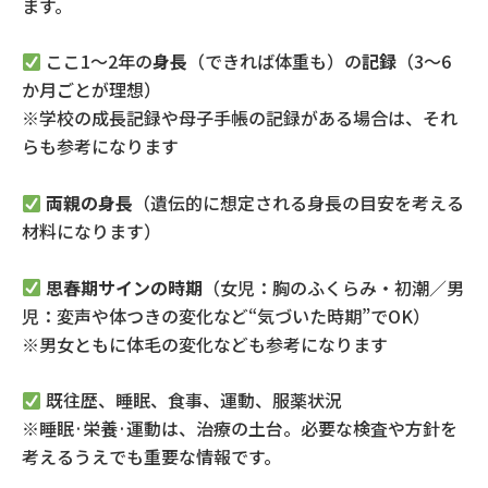
ます。
ここ
1
～
2
年の
身長
（できれば体重も）の
記録
（
3
～
6
か月ごとが理想）
※学校の成長記録や母子手帳の記録がある場合は、それ
らも参考になります
両親の身長
（遺伝的に想定される身長の目安を考える
材料になります）
思春期サインの時期
（女児：胸のふくらみ
・初潮
／男
児：変声や体つきの変化など
“
気づいた時期
”
で
OK
）
※男女ともに体毛の変化なども参考になります
既往歴、睡眠、食事、運動、服薬状況
※
睡眠·栄養·運動は、治療の土台。必要な検査や方針を
考えるうえでも重要な情報です。