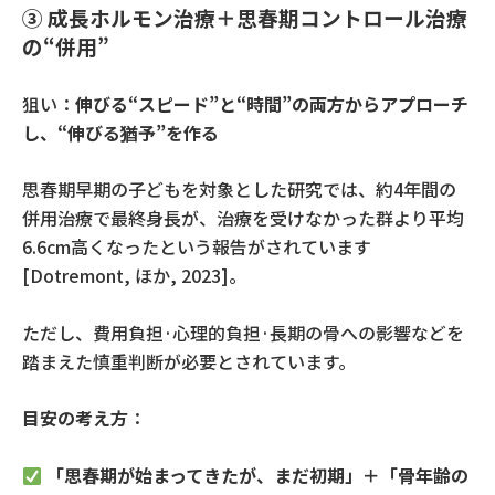
③
成長ホルモン治療＋思春期コントロール治療
の
“
併用
”
狙い：
伸びる
“
スピード
”
と
“
時間
”
の両方からアプローチ
し、
“
伸びる猶予
”
を作る
思春期早期の子どもを対象とした研究では、約
4
年間の
併用治療で最終身長が、治療を受けなかった群より平均
6.6cm
高くなったという報告がされています
[Dotremont,
ほか
, 2023]
。
ただし、費用負担·心理的負担·長期の骨への影響などを
踏まえた慎重判断が必要とされています。
目安の考え方
：
「思春期が始まってきたが、まだ初期」＋「骨年齢の