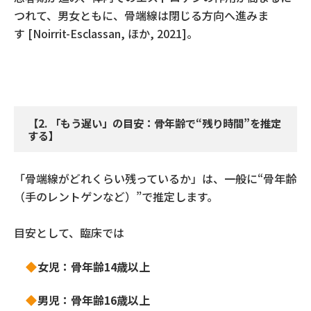
つれて、男女ともに、骨端線は閉じる方向へ進みま
す
[Noirrit-Esclassan,
ほか
, 2021]
。
【
2.
「もう遅い」の目安：骨年齢で
“
残り時間
”
を推定
する】
「骨端線がどれくらい残っているか」は、一般に
“
骨年齢
（手のレントゲンなど）
”
で推定します。
目安として、臨床では
女児：骨年齢
14
歳以上
男児：骨年齢
16
歳以上