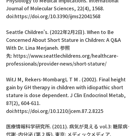
Physiology to Medical Implications. International
Journal of Molecular Sciences, 22(4), 1568.
doi:https://doi.org/10.3390/ijms22041568
Seattle Children’s. (2022
年
2
月
2
日
). When to Be
Concerned About Short Stature in Children: A Q&A
With Dr. Lina Merjaneh.
参照
先
:
https://www.seattlechildrens.org/healthcare-
professionals/provider-news/short-stature/
WitJ M, Rekers-MombargL T M . (2002). Final height
gain by GH therapy in children with idiopathic short
stature is dose dependent. J Clin Endocrinol Metab,
87(2), 604-611.
doi:https://doi.org/10.1210/jcem.87.2.8225
医療情報科学研究所
. (2011).
病気が見える
vol.3:
糖尿病·
代謝·内分泌
(
第
2
版
).
東京
:
メディックメディア
.