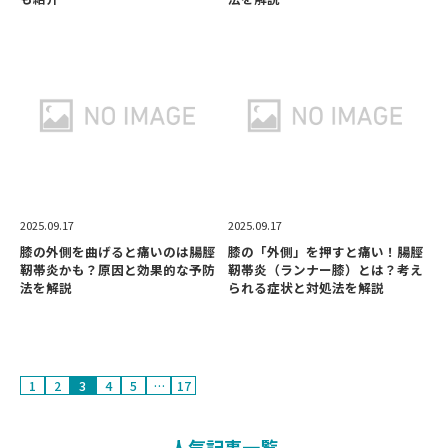
2025.09.17
2025.09.17
膝の外側を曲げると痛いのは腸脛
膝の「外側」を押すと痛い！腸脛
靭帯炎かも？原因と効果的な予防
靭帯炎（ランナー膝）とは？考え
法を解説
られる症状と対処法を解説
1
2
3
4
5
…
17
人気記事一覧